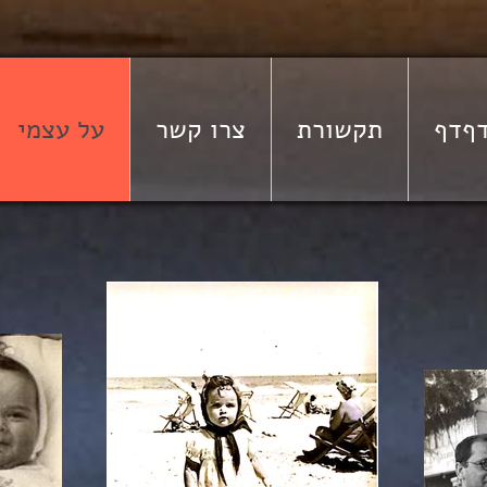
ףדף
תקשורת
צרו קשר
על עצמי